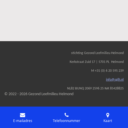
stichting Gezond Leefmilieu Helmond
Kerkstraat Zuid 17 | 5701 PL Helmond
M +31 (0) 6 20 595 239
info@sglh.nl
NL82 BUNQ 2069 2596 25 KvK 85428825
© 2022 - 2026 Gezond Leefmilieu Helmond
E-mailadres
Telefoonnummer
Kaart