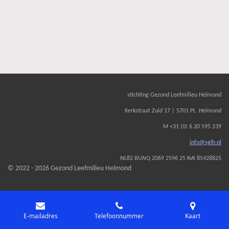
stichting Gezond Leefmilieu Helmond
Kerkstraat Zuid 17 | 5701 PL Helmond
M +31 (0) 6 20 595 239
info@sglh.nl
NL82 BUNQ 2069 2596 25 KvK 85428825
© 2022 - 2026 Gezond Leefmilieu Helmond
E-mailadres
Telefoonnummer
Kaart