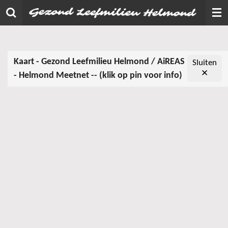
Ga
direct
naar
de
Kaart - Gezond Leefmilieu Helmond / AiREAS
Kaart - Gezond Leefmilieu Helmond / AiREAS
hoofdinhoud
Sluiten
Sluiten
✕
✕
- Helmond Meetnet
- Helmond Meetnet -- (klik op pin voor info)