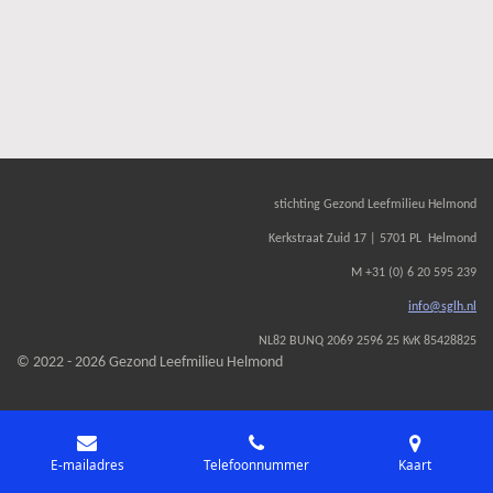
stichting Gezond Leefmilieu Helmond
Kerkstraat Zuid 17 | 5701 PL Helmond
M +31 (0) 6 20 595 239
info@sglh.nl
NL82 BUNQ 2069 2596 25 KvK 85428825
© 2022 - 2026 Gezond Leefmilieu Helmond
E-mailadres
Telefoonnummer
Kaart