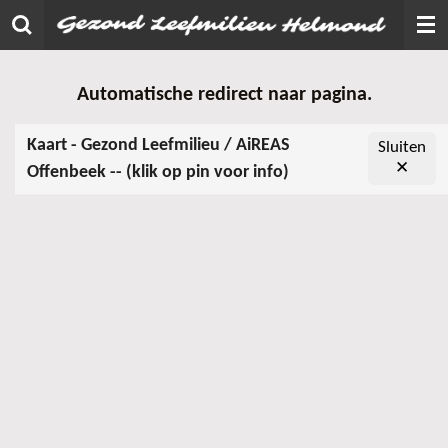
Ga
direct
naar
Automatische redirect naar pagina.
de
hoofdinhoud
Kaart - Gezond Leefmilieu / AiREAS
Sluiten
✕
Offenbeek -- (klik op pin voor info)
Leaflet
+
−